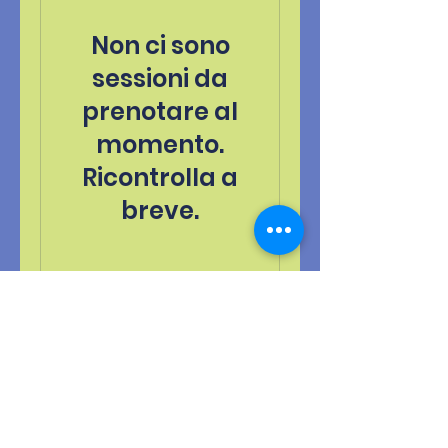
Non ci sono
sessioni da
prenotare al
momento.
Ricontrolla a
breve.
VitaLab
vitalab.apprendimento@gmail.com
+393885769898
,
+393496061266