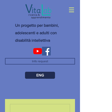
Un progetto per bambini,
adolescenti e adulti con
disabilità intellettiva
Info request
ENG